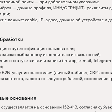
ектронной почты — при добровольном указании;
нёров — данные профиля, ИНН/ОГРН(ИП), реквизиты д
ации;
кие данные: cookie, IP-адрес, данные об устройстве и д
обработки
ция и аутентификация пользователя;
 заявки выбранному исполнителю и связь по ней;
ния о статусе заявки и записи (in-app, e-mail, Telegram
);
 B2B-услуг исполнителям (личный кабинет, CRM, подпи
я контента, защита от злоупотреблений, исполнение 
вые основания
осуществляется на основании 152-ФЗ, согласия субъе