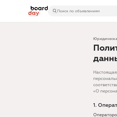
Юридическа
Поли
данн
Настоящая
персональн
соответств
«О персон
1. Опера
Операторо