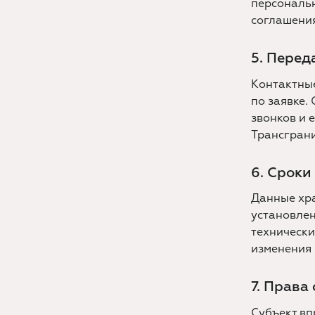
персональн
соглашения
5. Перед
Контактны
по заявке.
звонков и 
Трансграни
6. Сроки
Данные хра
установлен
технически
изменения 
7. Права
Субъект вп