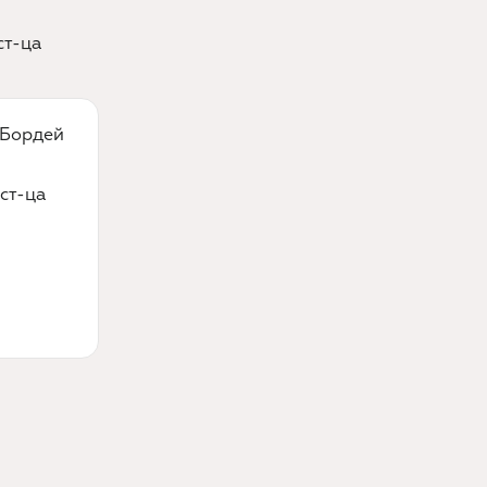
ст-ца
 Бордей
ст-ца