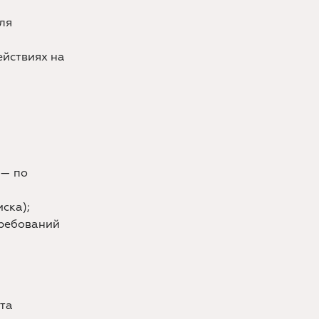
ля
ействиях на
 — по
ска);
требований
кта