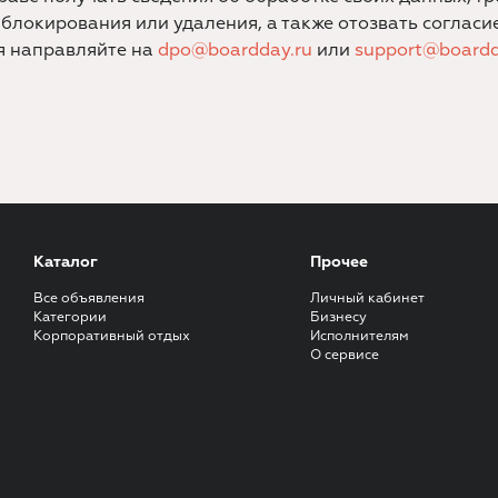
 блокирования или удаления, а также отозвать согласие
 направляйте на
dpo@boardday.ru
или
support@boardd
Каталог
Прочее
Все объявления
Личный кабинет
Категории
Бизнесу
Корпоративный отдых
Исполнителям
О сервисе