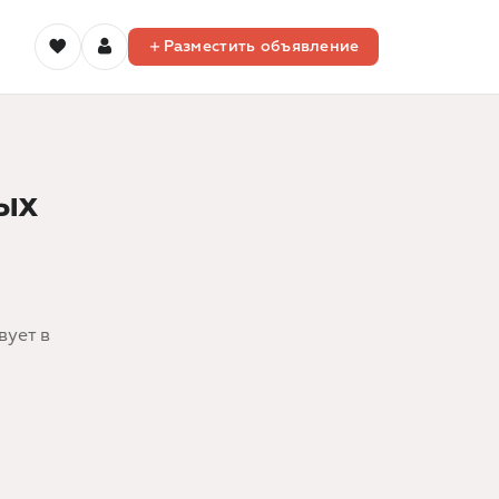
Разместить объявление
ых
вует в