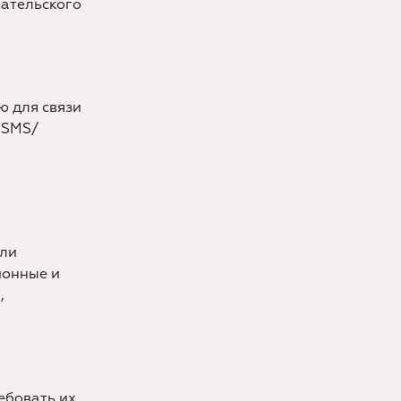
вательского
 для связи
 SMS/
или
ионные и
,
ебовать их