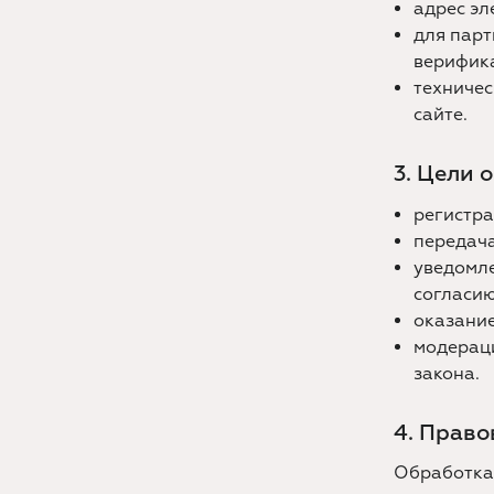
адрес эл
для парт
верифик
техничес
сайте.
3. Цели 
регистра
передача
уведомле
согласию
оказание
модераци
закона.
4. Право
Обработка 