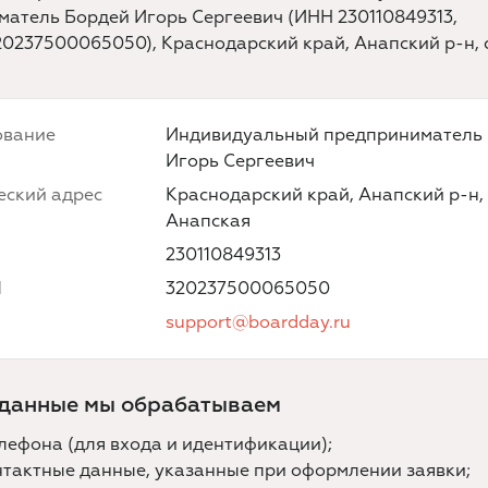
атель Бордей Игорь Сергеевич (ИНН 230110849313,
237500065050), Краснодарский край, Анапский р-н, 
ование
Индивидуальный предприниматель
Игорь Сергеевич
ский адрес
Краснодарский край, Анапский р-н, 
Анапская
230110849313
П
320237500065050
support@boardday.ru
 данные мы обрабатываем
лефона (для входа и идентификации);
нтактные данные, указанные при оформлении заявки;