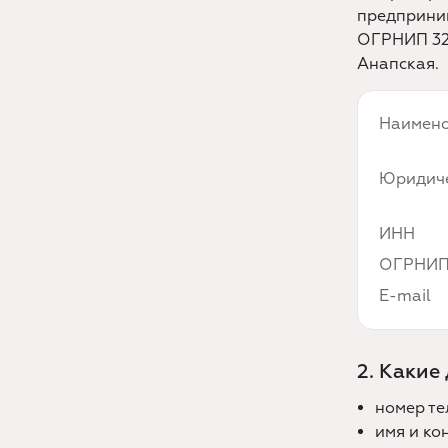
предприним
ОГРНИП 320
Анапская.
Наимен
Юридиче
ИНН
ОГРНИ
E-mail
2. Какие
номер те
имя и ко