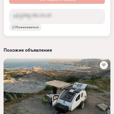
+7 (***) ***-**-**
Пожаловаться
Контакты партнёра доступны после входа
Вход по номеру телефона за 10 секунд —
так партнёр получает заявки от реальных
Похожие объявления
людей, а не спам.
Войти и показать номер