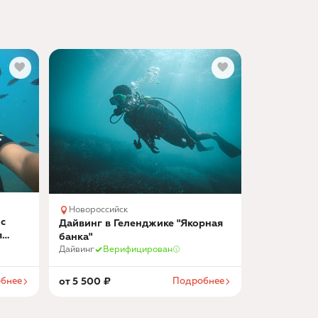
Новороссийск
 с
Дайвинг в Геленджике "Якорная
я
банка"
Дайвинг
Верифицирован
бнее
от
5 500
₽
Подробнее