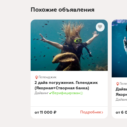
Похожие объявления
Геленджик
2 дайв погружения. Геленджик
Гел
(Якорная+Створная банка)
Дайви
Дайвинг
Верифицирован
Якор
Дайви
от
11 000
₽
Подробнее
от
6 