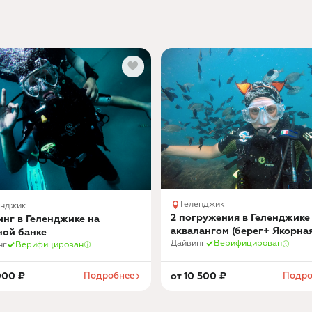
Геленджик
енджик
2 погружения в Геленджике
нг в Геленджике на
аквалангом (берег+ Якорна
ной банке
банка)
Дайвинг
Верифицирован
нг
Верифицирован
000
₽
Подробнее
от
10 500
₽
Подро