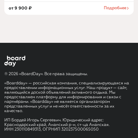
от
9 900
₽
Подробнее
® 2026 «BoardDay». Все права защищены.
«Boardday» — российская компания, специализирующаяся на
предоставлении информационных услуг. Наш продукт — сайт,
являющийся доской объявлений активного отдыха. Мы
предоставляем платформу для информирования и связи с
партнёрами. «Boardday» не является организатором
представленных услуг и не несёт ответственности за их
качество.
ИП Бордей Игорь Сергеевич. Юридический адрес:
Краснодарский край, Анапский р-н, ст-ца Анапская.
ИНН 230110849313, ОГРНИП 320237500065050