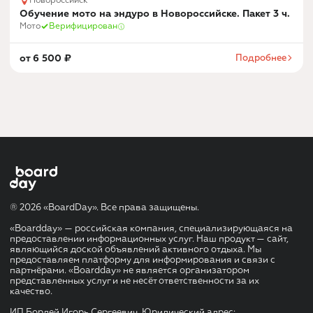
Новороссийск
Обучение мото на эндуро в Новороссийске. Пакет 3 ч.
Мото
Верифицирован
от
6 500
₽
Подробнее
® 2026 «BoardDay». Все права защищены.
«Boardday» — российская компания, специализирующаяся на
предоставлении информационных услуг. Наш продукт — сайт,
являющийся доской объявлений активного отдыха. Мы
предоставляем платформу для информирования и связи с
партнёрами. «Boardday» не является организатором
представленных услуг и не несёт ответственности за их
качество.
ИП Бордей Игорь Сергеевич. Юридический адрес: