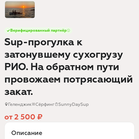
Верифицированный партнёр
Sup-прогулка к
затонувшему сухогрузу
РИО. На обратном пути
провожаем потрясающий
закат.
Геленджик
Сёрфинг
SunnyDaySup
от 2 500 ₽
Описание