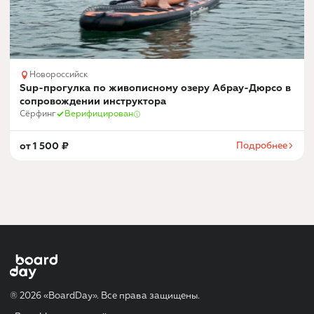
Новороссийск
Sup-прогулка по живописному озеру Абрау-Дюрсо в
сопровождении инструктора
Сёрфинг
Верифицирован
от
1 500
₽
Подробнее
® 2026 «BoardDay». Все права защищены.