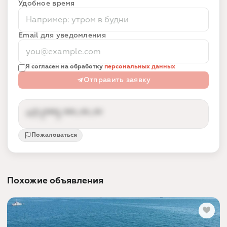
Удобное время
Email для уведомления
Я согласен на обработку
персональных данных
Отправить заявку
+7 (***) ***-**-**
Пожаловаться
Контакты партнёра доступны после входа
Вход по номеру телефона за 10 секунд —
так партнёр получает заявки от реальных
Похожие объявления
людей, а не спам.
Войти и показать номер