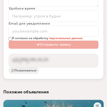
Удобное время
Email для уведомления
Я согласен на обработку
персональных данных
Отправить заявку
+7 (***) ***-**-**
Пожаловаться
Контакты партнёра доступны после входа
Вход по номеру телефона за 10 секунд —
так партнёр получает заявки от реальных
Похожие объявления
людей, а не спам.
Войти и показать номер